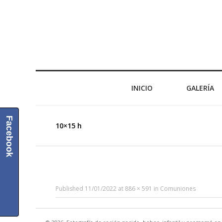
INICIO
GALERÍA
Facebook
10×15 h
Published
11/01/2022
at
886 × 591
in
Comuniones