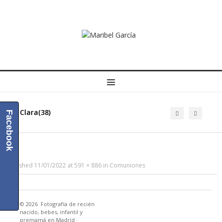
MENU
Clara(38)
Facebook
Published
11/01/2022
at
591 × 886
in
Comuniones
© 2026
Fotografía de recién
nacido, bebes, infantil y
premamá en Madrid
·