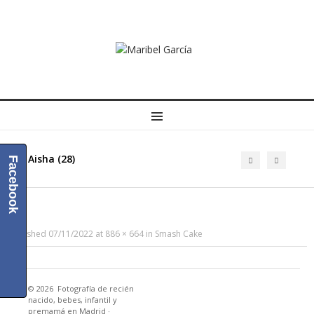
MENU
Aisha (28)
Facebook
Published
07/11/2022
at
886 × 664
in
Smash Cake
© 2026
Fotografía de recién
nacido, bebes, infantil y
premamá en Madrid
·