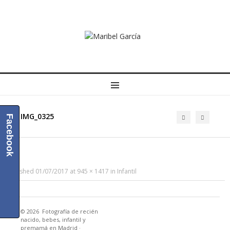
MENU
IMG_0325
Facebook
Published
01/07/2017
at
945 × 1417
in
Infantil
© 2026
Fotografía de recién
nacido, bebes, infantil y
premamá en Madrid
·