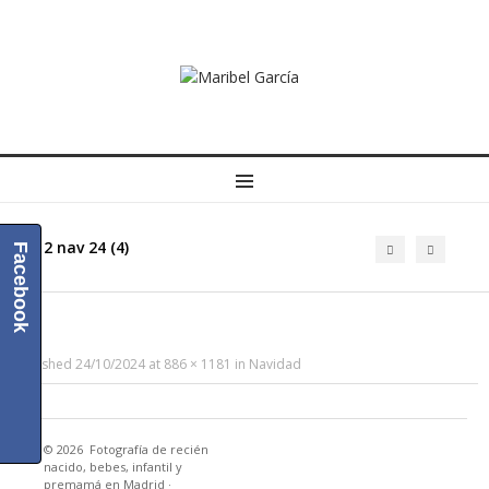
MENU
2 nav 24 (4)
Facebook
Published
24/10/2024
at
886 × 1181
in
Navidad
© 2026
Fotografía de recién
nacido, bebes, infantil y
premamá en Madrid
·