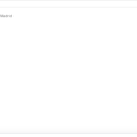
n Madrid
·