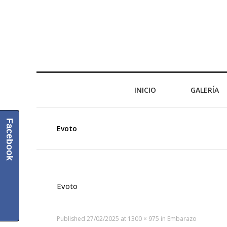
INICIO
GALERÍA
Facebook
Evoto
Evoto
Published
27/02/2025
at
1300 × 975
in
Embarazo