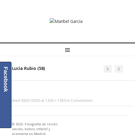
MENU
Lucía Rubio (58)
Facebook
Published
09/01/2020
at
1300 × 1950
in
Comuniones
© 2026
Fotografía de recién
nacido, bebes, infantil y
premamá en Madrid
·