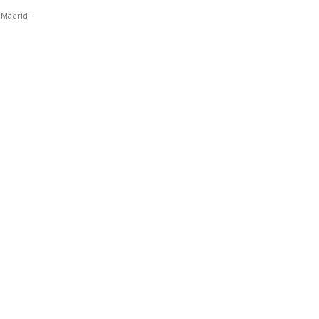
n Madrid
·