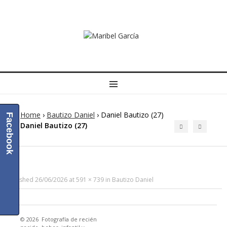
MENU
Home
›
Bautizo Daniel
›
Daniel Bautizo (27)
Facebook
Daniel Bautizo (27)
Published
26/06/2026
at
591 × 739
in
Bautizo Daniel
© 2026
Fotografía de recién