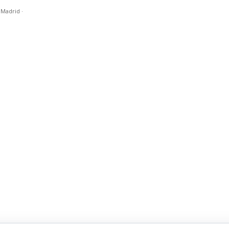
n Madrid
·