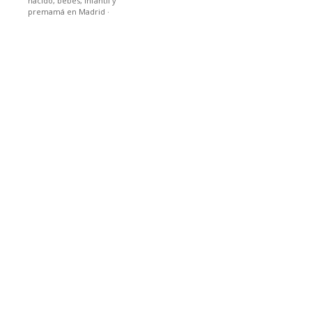
nacido, bebes, infantil y
premamá en Madrid
·