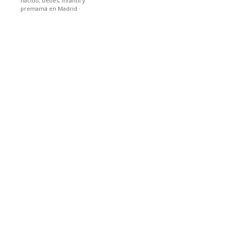
nacido, bebes, infantil y
premamá en Madrid
·