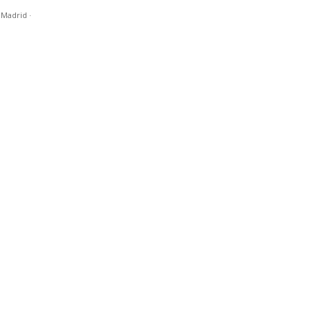
n Madrid
·