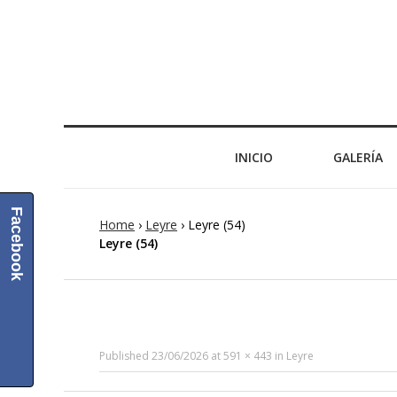
INICIO
GALERÍA
Facebook
Home
›
Leyre
›
Leyre (54)
Leyre (54)
Published
23/06/2026
at
591 × 443
in
Leyre