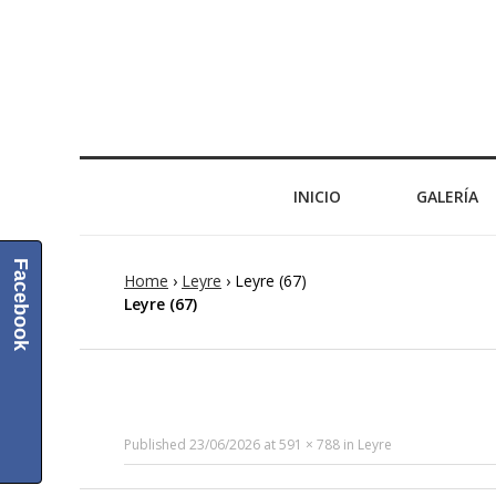
INICIO
GALERÍA
Facebook
Home
›
Leyre
›
Leyre (67)
Leyre (67)
Published
23/06/2026
at
591 × 788
in
Leyre