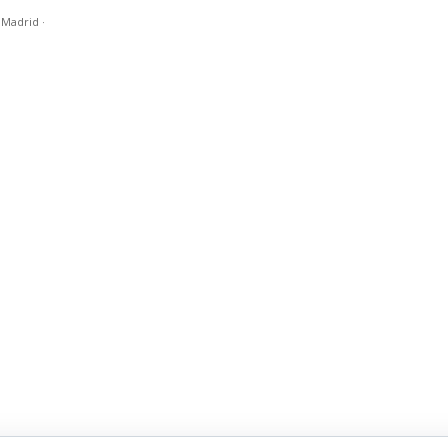
n Madrid
·