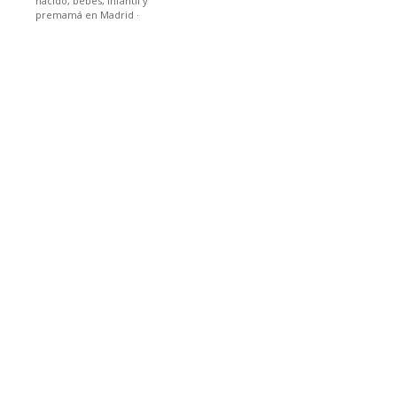
nacido, bebes, infantil y
premamá en Madrid
·