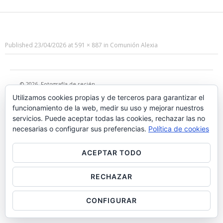
Published
23/04/2026
at
591 × 887
in
Comunión Alexia
© 2026
Fotografía de recién
nacido, bebes, infantil y
Utilizamos cookies propias y de terceros para garantizar el
premamá en Madrid
·
funcionamiento de la web, medir su uso y mejorar nuestros
servicios. Puede aceptar todas las cookies, rechazar las no
necesarias o configurar sus preferencias.
Política de cookies
ACEPTAR TODO
RECHAZAR
CONFIGURAR