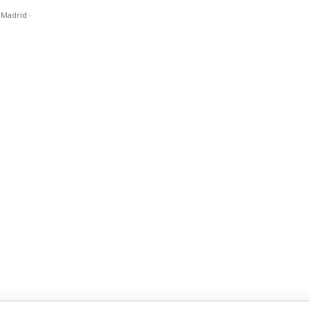
n Madrid
·