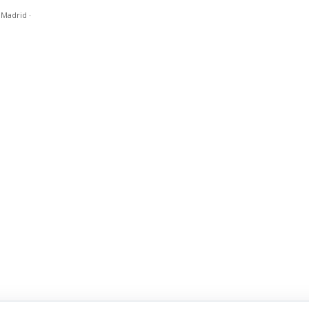
n Madrid
·