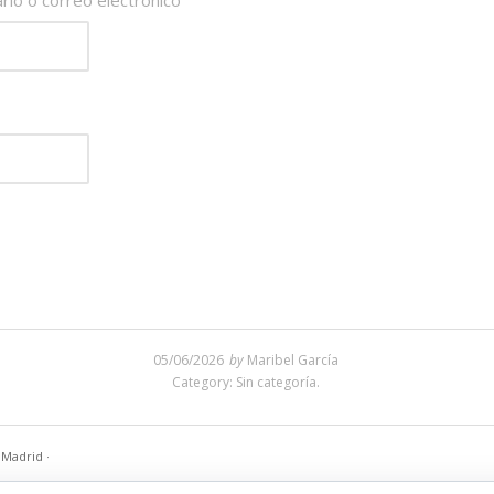
io o correo electrónico
05/06/2026
by
Maribel García
Category: Sin categoría.
n Madrid
·