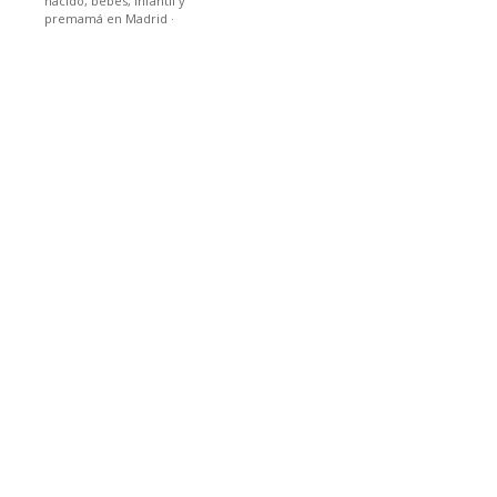
nacido, bebes, infantil y
premamá en Madrid
·