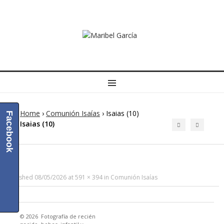
MENU
Home
›
Comunión Isaías
›
Isaias (10)
Facebook
Isaias (10)
Published
08/05/2026
at
591 × 394
in
Comunión Isaías
© 2026
Fotografía de recién