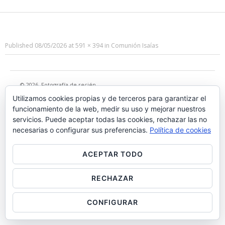
Published
08/05/2026
at
591 × 394
in
Comunión Isaías
© 2026
Fotografía de recién
nacido, bebes, infantil y
Utilizamos cookies propias y de terceros para garantizar el
premamá en Madrid
·
funcionamiento de la web, medir su uso y mejorar nuestros
servicios. Puede aceptar todas las cookies, rechazar las no
necesarias o configurar sus preferencias.
Política de cookies
ACEPTAR TODO
RECHAZAR
CONFIGURAR