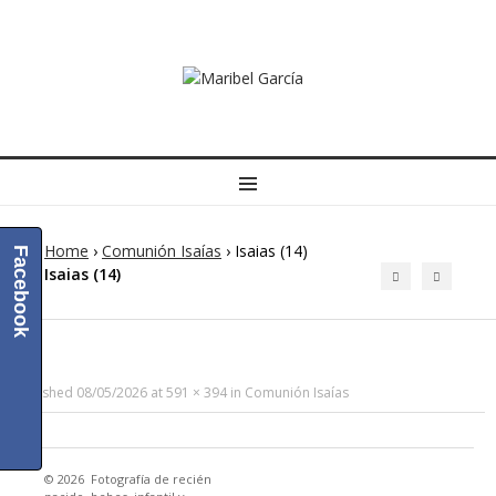
MENU
Home
›
Comunión Isaías
›
Isaias (14)
Facebook
Isaias (14)
Published
08/05/2026
at
591 × 394
in
Comunión Isaías
© 2026
Fotografía de recién