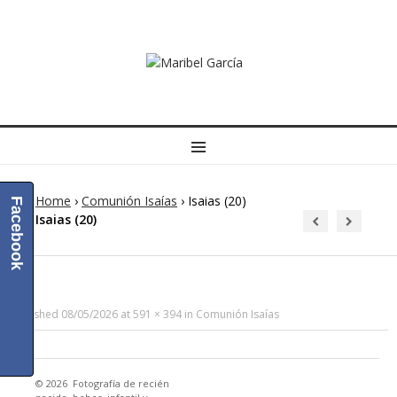
MENU
Home
›
Comunión Isaías
›
Isaias (20)
Facebook
Isaias (20)
Published
08/05/2026
at
591 × 394
in
Comunión Isaías
© 2026
Fotografía de recién