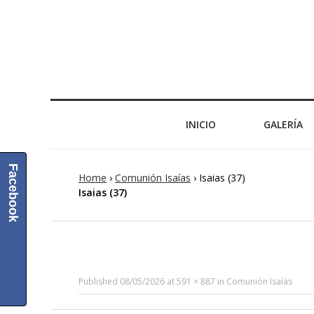
INICIO
GALERÍA
Facebook
Home
›
Comunión Isaías
›
Isaias (37)
Isaias (37)
Published
08/05/2026
at
591 × 887
in
Comunión Isaías