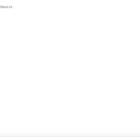
n Madrid
·