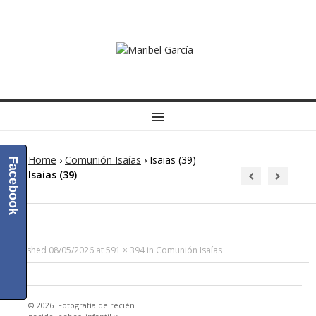
MENU
Home
›
Comunión Isaías
›
Isaias (39)
Facebook
Isaias (39)
Published
08/05/2026
at
591 × 394
in
Comunión Isaías
© 2026
Fotografía de recién