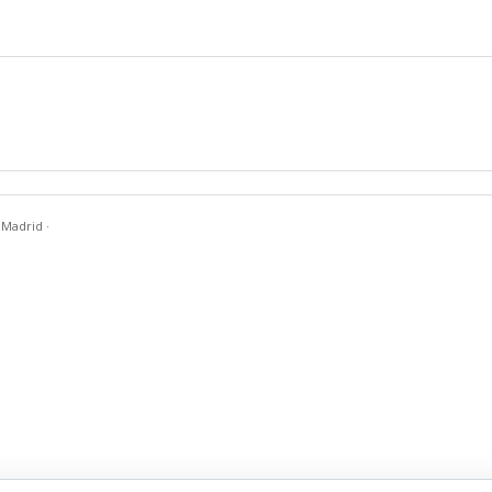
n Madrid
·