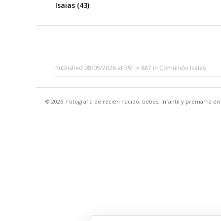
Isaias (43)
Published
08/05/2026
at
591 × 887
in
Comunión Isaías
© 2026
Fotografía de recién nacido, bebes, infantil y premamá e