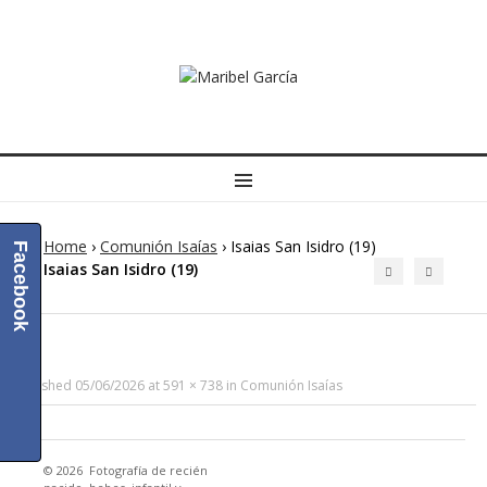
MENU
Home
›
Comunión Isaías
›
Isaias San Isidro (19)
Facebook
Isaias San Isidro (19)
Published
05/06/2026
at
591 × 738
in
Comunión Isaías
© 2026
Fotografía de recién