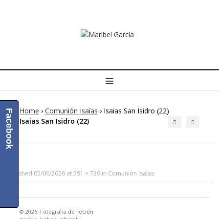
MENU
Home
›
Comunión Isaías
›
Isaias San Isidro (22)
Facebook
Isaias San Isidro (22)
Published
05/06/2026
at
591 × 739
in
Comunión Isaías
© 2026
Fotografía de recién