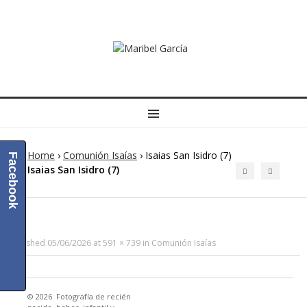
MENU
Home
›
Comunión Isaías
›
Isaias San Isidro (7)
Facebook
Isaias San Isidro (7)
Published
05/06/2026
at
591 × 739
in
Comunión Isaías
© 2026
Fotografía de recién