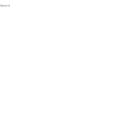
n Madrid
·