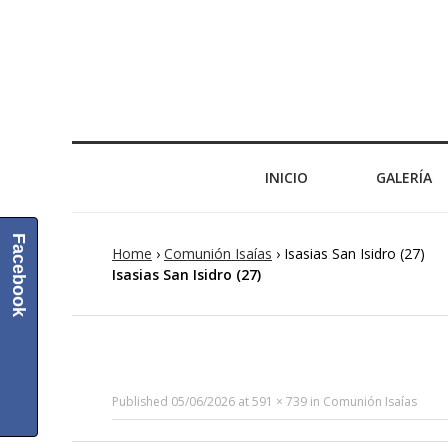
INICIO
GALERÍA
Facebook
Home
›
Comunión Isaías
›
Isasias San Isidro (27)
Isasias San Isidro (27)
Published
05/06/2026
at
591 × 739
in
Comunión Isaías