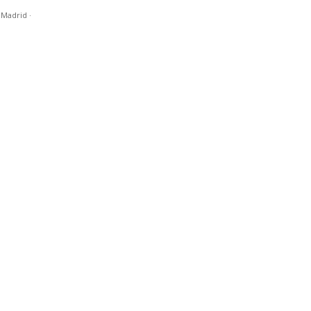
n Madrid
·