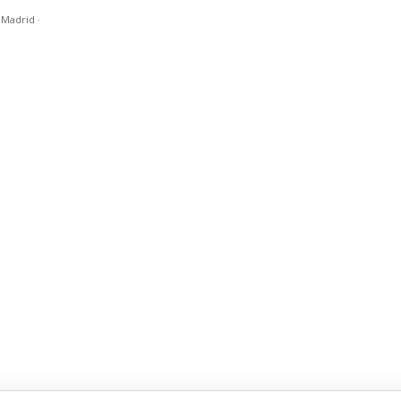
n Madrid
·